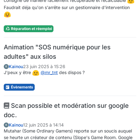
consigne de manière facilement récupérable et recalculable
Faudrait déja qu'on s'arrête sur un gestionnaire d'intervention
Réparation et réemploi
Animation "SOS numérique pour les
adultes" aux silos
Kainou
23 juin 2025 à 15:26
K
J'peux y être
@
mr_tnt
des dispos ?
Évènements
Scan possible et modération sur google
doc.
Kainou
12 juin 2025 à 14:14
K
Mutahar (Some Ordinary Gamers) reporte sur un soucis auquel
se heurte un créateur de contenu (Slope's Game Room. Google