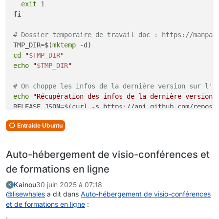
exit
use_steam_runtime:
false
fi
versioning_automatic:
false
versioning_compression:
false
# Dossier temporaire de travail doc : https://manpag
versioning_exclusion_patterns:
false
TMP_DIR=$(
mktemp
virtual_desktop:
false
cd
"
$TMP_DIR
"
virtual_desktop_res:
1280x720
echo
"
$TMP_DIR
"
vkbasalt:
false
vkd3d:
true
# On choppe les infos de la dernière version sur l'A
vmtouch:
false
echo
"Récupération des infos de la dernière version 
vmtouch_cache_cwd:
false
RELEASE_JSON=$(curl -s https://api.github.com/repos/r
Path:
Heredis
Runner:
sys-wine-10.0
Entraide Ubuntu
# On grep pour ressortir que les browser_download_ur
RunnerPath:
''
# et dans tout ca, on grep les x86_64.deb, 
Sandbox:
# on utilise cut pour séparer la ligne en champs ave
share_net:
false
Auto-hébergement de visio-conférences et
# exemple de ligne du json :       "browser_download
share_sound:
false
de formations en ligne
# manuel de cut : https://www.geeksforgeeks.org/linu
State:
0
Uninstallers:
Kainou
30 juin 2025 à 07:18
K
DEB_URL=$(
echo
"
$RELEASE_JSON
"
 | grep browser_downlo
Update_Date:
'2025-11-09 10:30:38.490813'
@
lisewhales
a dit dans
Auto-hébergement de visio-conférences
VKD3D:
vkd3d-proton-2.14.1
et de formations en ligne
:
if
 [ -z 
"
$DEB_URL
"
 ]; 
then
Versioning:
false