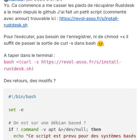
Yo. Ca commence a me casser les pieds de récupérer Rustdesk
gamescope_fps:
0
a la main depuis le github J'ai fait un petit script (commenté
gamescope_fps_no_focus:
0
avec amour) trouvable ici :
https://revol-asso.fr/s/install-
gamescope_fullscreen:
true
rustdesk.sh
gamescope_game_height:
0
gamescope_game_width:
0
Pour l’exécuter, pas besoin de l'enregistrer, ni de chmod +x il
gamescope_scaling:
false
suffit de passer la sortie de curl -s dans bash
gamescope_window_height:
0
gamescope_window_width:
0
A taper dans le terminal :
latencyflex:
false
bash <(curl -s https://revol-asso.fr/s/install-
mangohud:
false
rustdesk.sh)
mangohud_display_on_game_start:
true
mouse_warp:
true
Des retours, des modifs ?
obsvkc:
false
pulseaudio_latency:
false
#!/bin/bash
renderer:
gl
sandbox:
false
set
 -e

sync:
wine
take_focus:
false
# On est sur une débian based ?
use_be_runtime:
true
if
 ! 
command
 -v apt &>/dev/null; 
then
use_eac_runtime:
true
echo
"Ce script est prevu pour des systèmes basés 
use_runtime:
false