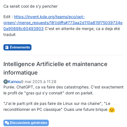
Ca serait cool de s'y pencher
Edit :
https://invent.kde.org/teams/eco/opt-
green/-/merge_requests/181/diffs#773aa2d110a815f75039734e
0a90898c60493903
C'est en attente de merge, ca a deja été
traduit
Évènements
Intelligence Artificielle et maintenance
informatique
Kainou
9 mai 2025 à 11:28
K
Purée. ChatGPT, ca va faire des catastrophes. C'est exactement
le profil de "gras qui s'y connait" dont on parlait.
"J'ai le parti prit de pas faire de Linux sur ma chaine", "Le
reconditionner en PC classique" Ouais une future brique
Discussions générales