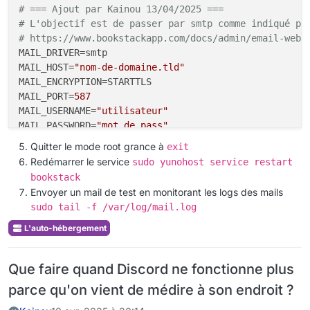
# === Ajout par Kainou 13/04/2025 ===
# L'objectif est de passer par smtp comme indiqué pa
# https://www.bookstackapp.com/docs/admin/email-webh
MAIL_DRIVER
MAIL_HOST
=
"nom-de-domaine.tld"
MAIL_ENCRYPTION
MAIL_PORT
=
587
MAIL_USERNAME
=
"utilisateur"
MAIL_PASSWORD
=
"mot de pass"
MAIL_FROM
Quitter le mode root grance à
exit
# === Fin des modifications par Kainou 13/04/2025 ==
Redémarrer le service
sudo yunohost service restart
bookstack
Envoyer un mail de test en monitorant les logs des mails
sudo tail -f /var/log/mail.log
L'auto-hébergement
Que faire quand Discord ne fonctionne plus
parce qu'on vient de médire à son endroit ?