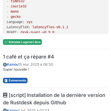
-
times32
-
courie32
-
mono
-
gecko
Language:
sys
LatencyFleX:
latencyflex-v0.1.1
NVAPI:
dxvk-nvapi-v0.9.0
Name:
Heredis
Entraide Logiciel Libre
Parameters:
custom_dpi:
96
decorated:
true
1 café et ça répare #4
discrete_gpu:
false
dxvk:
true
Kainou
15 nov. 2025 à 06:30
K
dxvk_nvapi:
false
Super nouvelle !
fixme_logs:
false
fsr:
false
Évènements
fsr_quality_mode:
none
fsr_sharpening_strength:
2
[script] Installation de la dernière version
fullscreen_capture:
false
gamemode:
false
de Rustdesk depuis Github
gamescope:
false
Kainou
1 juil. 2025 à 07:24
gamescope_borderless:
false
K