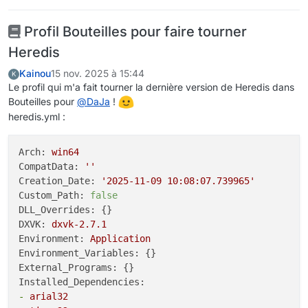
Profil Bouteilles pour faire tourner
Heredis
Kainou
15 nov. 2025 à 15:44
K
Le profil qui m'a fait tourner la dernière version de Heredis dans
Bouteilles pour
@
DaJa
!
heredis.yml :
Arch:
win64
CompatData:
''
Creation_Date:
'2025-11-09 10:08:07.739965'
Custom_Path:
false
DLL_Overrides:
DXVK:
dxvk-2.7.1
Environment:
Application
Environment_Variables:
External_Programs:
Installed_Dependencies:
-
arial32