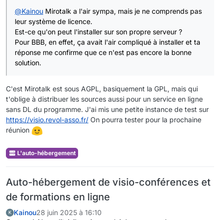
echo
"Impossible de récupérer le lien du télécharg
Versioning_Exclusion_Patterns:
exit
@
Kainou
Mirotalk a l'air sympa, mais je ne comprends pas
Windows:
win10
fi
leur système de licence.
WorkingDir:
''
Est-ce qu'on peut l'installer sur son propre serveur ?
data:
echo
"Téléchargement de Rustdesk depuis : 
$DEB_URL
"
Pour BBB, en effet, ça avait l'air compliqué à installer et ta
run_in_terminal:
false
curl -LO 
"
$DEB_URL
"
réponse me confirme que ce n'est pas encore la bonne
session_arguments:
''
solution.
# on récupére le nom de fichier
DEB_FILE=$(
basename
"
$DEB_URL
"
)

C'est Mirotalk est sous AGPL, basiquement la GPL, mais qui
t'oblige à distribuer les sources aussi pour un service en ligne
# installation maggle. Le apt install -f est là pour
sans DL du programme. J'ai mis une petite instance de test sur
echo
"Installation de 
$DEB_FILE
"
https://visio.revol-asso.fr/
On pourra tester pour la prochaine
sudo dpkg -i 
"
$DEB_FILE
"
 || sudo apt install -f -y

réunion
echo
"RustDesk est bien installé"
L'auto-hébergement
# karsherisation des fichiers temporaires :)
cd
Auto-hébergement de visio-conférences et
rm
 -rf 
"
$TMP_DIR
"
de formations en ligne
Kainou
28 juin 2025 à 16:10
K