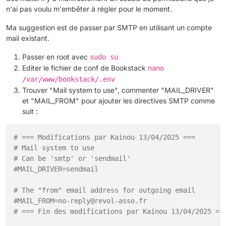
n'ai pas voulu m'embêter à régler pour le moment.
Ma suggestion est de passer par SMTP en utilisant un compte
mail existant.
Passer en root avec
sudo su
Editer le fichier de conf de Bookstack
nano
/var/www/bookstack/.env
Trouver "Mail system to use", commenter "MAIL_DRIVER"
et "MAIL_FROM" pour ajouter les directives SMTP comme
suit :
# === Modifications par Kainou 13/04/2025 ===
# Mail system to use
# Can be 'smtp' or 'sendmail'
#MAIL_DRIVER=sendmail
# The "from" email address for outgoing email
#MAIL_FROM=no-reply@revol-asso.fr 
# === Fin des modifications par Kainou 13/04/2025 ==