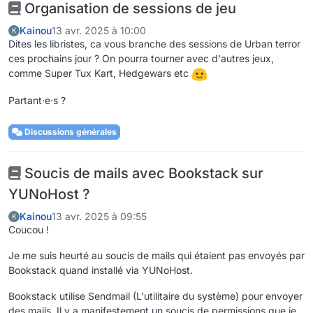
Organisation de sessions de jeu
Kainou
13 avr. 2025 à 10:00
K
Dites les libristes, ca vous branche des sessions de Urban terror
ces prochains jour ? On pourra tourner avec d'autres jeux,
comme Super Tux Kart, Hedgewars etc
Partant·e·s ?
Discussions générales
Soucis de mails avec Bookstack sur
YUNoHost ?
Kainou
13 avr. 2025 à 09:55
K
Coucou !
Je me suis heurté au soucis de mails qui étaient pas envoyés par
Bookstack quand installé via YUNoHost.
Bookstack utilise Sendmail (L'utilitaire du système) pour envoyer
des mails. Il y a manifestement un soucis de permissions que je