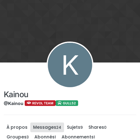
Aller directement au contenu
K
Kainou
@Kainou
REVOL TEAM
GULL52
À propos
Messages
Sujets
Shares
24
9
0
Groupes
Abonnés
Abonnements
3
1
1