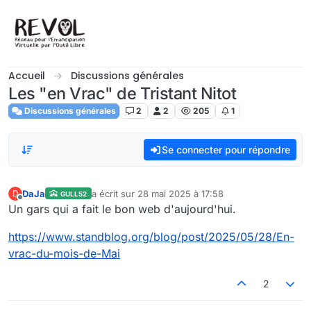
Aller directement au contenu
Accueil
Discussions générales
Les "en Vrac" de Tristant Nitot
Discussions générales
2
2
205
1
Se connecter pour répondre
DaJa
a écrit sur
28 mai 2025 à 17:58
D
GULL52
dernière édition par
Hors-ligne
Un gars qui a fait le bon web d'aujourd'hui.
https://www.standblog.org/blog/post/2025/05/28/En-
vrac-du-mois-de-Mai
2