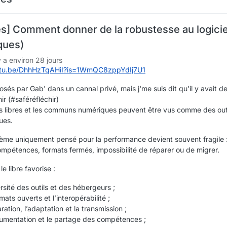
s] Comment donner de la robustesse au logiciel
ques)
 y a environ 28 jours
outu.be/DhhHzTqAHiI?is=1WmQC8zppYdIj7U1
sés par Gab' dans un cannal privé, mais j'me suis dit qu'il y avait 
hir (#saféréfléchir)
els libres et les communs numériques peuvent être vus comme des ou
ues.
ème uniquement pensé pour la performance devient souvent fragile :
mpétences, formats fermés, impossibilité de réparer ou de migrer.
 le libre favorise :
ersité des outils et des hébergeurs ;
rmats ouverts et l’interopérabilité ;
aration, l’adaptation et la transmission ;
umentation et le partage des compétences ;