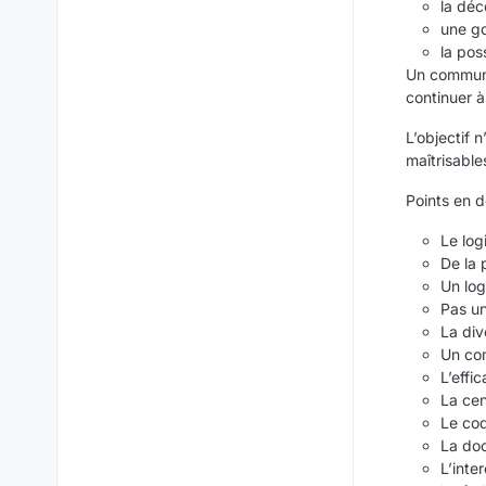
la déce
une go
la pos
Un commun 
continuer à
L’objectif 
maîtrisables
Points en d
Le log
De la 
Un log
Pas un
La div
Un com
L’effic
La cen
Le cod
La do
L’inte