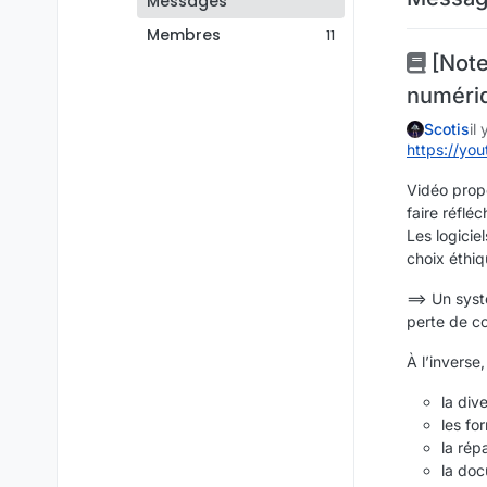
Messages
Membres
11
[Note
numéri
Scotis
il
https://y
Vidéo propo
faire réfléc
Les logici
choix éthiq
==> Un syst
perte de co
À l’inverse,
la div
les fo
la rép
la doc