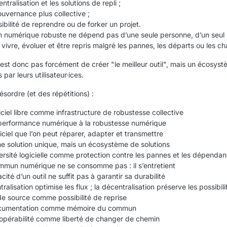
ntralisation et les solutions de repli ;
uvernance plus collective ;
sibilité de reprendre ou de forker un projet.
numérique robuste ne dépend pas d’une seule personne, d’un seul ser
 vivre, évoluer et être repris malgré les pannes, les départs ou les
n’est donc pas forcément de créer "le meilleur outil", mais un écosys
 par leurs utilisateur·ices.
ésordre (et des répétitions) :
iciel libre comme infrastructure de robustesse collective
performance numérique à la robustesse numérique
iciel que l’on peut réparer, adapter et transmettre
e solution unique, mais un écosystème de solutions
ersité logicielle comme protection contre les pannes et les dépenda
mun numérique ne se consomme pas : il s’entretient
acité d’un outil ne suffit pas à garantir sa durabilité
tralisation optimise les flux ; la décentralisation préserve les possibili
e source comme possibilité de reprise
cumentation comme mémoire du commun
ropérabilité comme liberté de changer de chemin