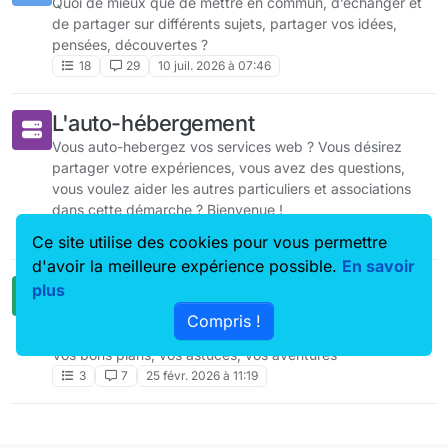
Quoi de mieux que de mettre en commun, d’échanger et
de partager sur différents sujets, partager vos idées,
pensées, découvertes ?
18
29
10 juil. 2026 à 07:46
L'auto-hébergement
Vous auto-hebergez vos services web ? Vous désirez
partager votre expériences, vous avez des questions,
vous voulez aider les autres particuliers et associations
dans cette démarche ? Bienvenue !
2
8
30 juin 2025 à 07:35
Ce site utilise des cookies pour vous permettre
d'avoir la meilleure expérience possible.
En savoir
Réparation et réemploi
plus
Recyclons, upcyclons, récupérons, réparons,
Compris !
réemployons.
Vos bons plans, vos astuces, vos aventures
3
7
25 févr. 2026 à 11:19