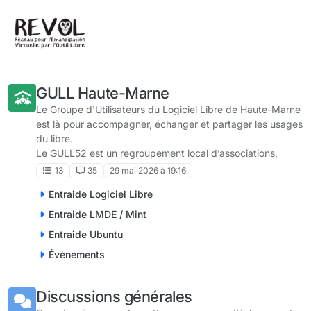
Aller directement au contenu
GULL Haute-Marne
Le Groupe d'Utilisateurs du Logiciel Libre de Haute-Marne
est là pour accompagner, échanger et partager les usages
du libre.
Le GULL52 est un regroupement local d’associations,
entreprises et bénévoles promouvant les logiciels libres et
13
35
29 mai 2026 à 19:16
l’émancipation numérique.
Entraide Logiciel Libre
Membres actuelles : la Ligue de l'Enseignement Haute-
Marne ; Ocaz'infos ; Pixel Vert et REVOL.
Entraide LMDE / Mint
️ Le GULL52 n’est pas une entité juridique autonome. Il
Entraide Ubuntu
est administrativement porté par REVOL.
Évènements
Discussions générales